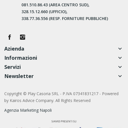
081.510.86.43 (AREA CENTRO SUD),
328.15.12.660 (UFFICIO),
338.77.36.556 (RESP. FORNITURE PUBBLICHE)
Azienda
keyboard_arrow_down
Informazioni
keyboard_arrow_down
Servizi
keyboard_arrow_down
Newsletter
keyboard_arrow_down
Copyright © Play Casoria SRL - P.IVA 07341831217 - Powered
by
Kairos Advice Company. All Rights Reserved
Agenzia Marketing Napoli