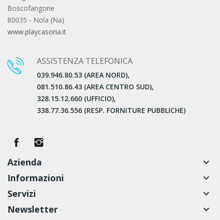
Boscofangone
80035 - Nola (Na)
www.playcasoria.it
ASSISTENZA TELEFONICA
039.946.80.53 (AREA NORD),
081.510.86.43 (AREA CENTRO SUD),
328.15.12.660 (UFFICIO),
338.77.36.556 (RESP. FORNITURE PUBBLICHE)
Azienda
keyboard_arrow_down
Informazioni
keyboard_arrow_down
Servizi
keyboard_arrow_down
Newsletter
keyboard_arrow_down