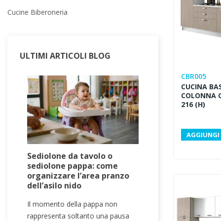
Cucine Biberoneria
ULTIMI ARTICOLI BLOG
CBR005
CUCINA BAS
COLONNA C
216 (H)
AGGIUNGI 
Sediolone da tavolo o
Progettare un
sediolone pappa: come
ambienti, arr
organizzare l’area pranzo
per la prima 
dell’asilo nido
Progettare un asi
Il momento della pappa non
creare uno spazi
rappresenta soltanto una pausa
accogliente e fu