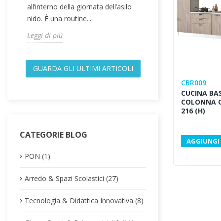
all’interno della giornata dell’asilo
per accompagnare
nido. È una routine...
Leggi di più
Leggi di più
GUARDA GLI ULTIMI ARTICOLI
CBR009
CUCINA BAS
COLONNA C
216 (H)
CATEGORIE BLOG
AGGIUNGI 
PON (1)
Arredo & Spazi Scolastici (27)
Tecnologia & Didattica Innovativa (8)