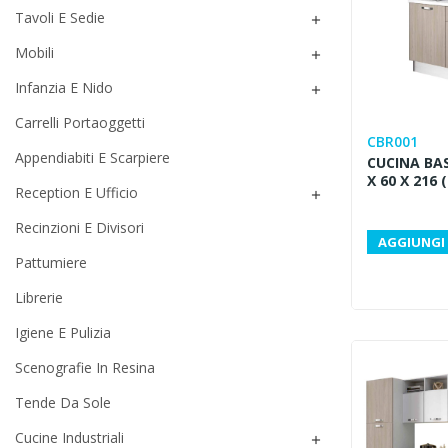
Tavoli E Sedie

Mobili

Infanzia E Nido

Carrelli Portaoggetti
CBR001
Appendiabiti E Scarpiere
CUCINA BAS
X 60 X 216 
Reception E Ufficio

Recinzioni E Divisori
AGGIUNGI 
Pattumiere
Librerie
Igiene E Pulizia
Scenografie In Resina
Tende Da Sole
Cucine Industriali
