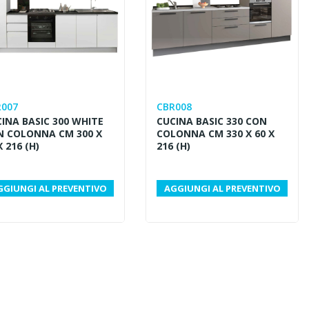
R007
CBR008
INA BASIC 300 WHITE
CUCINA BASIC 330 CON
N COLONNA CM 300 X
COLONNA CM 330 X 60 X
X 216 (H)
216 (H)
GGIUNGI AL PREVENTIVO
AGGIUNGI AL PREVENTIVO
Lavagna Interatti
Tavolo multiattività per
Scuola: Come Sceg
scuola e asilo nido: gioco,
Chi Affidarsi
apprendimento e
autonomia
La trasformazione digi
Il tavolo multiattività è una
ambienti didattici è o
soluzione pratica e versatile per
realtà consolidata in m