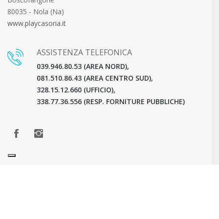
80035 - Nola (Na)
www.playcasoria.it
ASSISTENZA TELEFONICA
039.946.80.53 (AREA NORD),
081.510.86.43 (AREA CENTRO SUD),
328.15.12.660 (UFFICIO),
338.77.36.556 (RESP. FORNITURE PUBBLICHE)
Copyright © Play Casoria SRL - P.IVA 07341831217 - Powered
by
Kairos Advice Company. All Rights Reserved
Agenzia Marketing Napoli