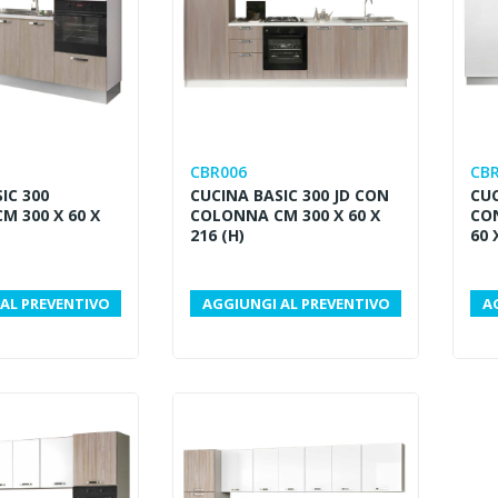
CBR006
CB
IC 300
CUCINA BASIC 300 JD CON
CUC
M 300 X 60 X
COLONNA CM 300 X 60 X
CO
216 (H)
60 
AL PREVENTIVO
AGGIUNGI AL PREVENTIVO
A
 asilo nido:
Fasciatoio salvaspazio per
edi e soluzioni
asilo nido: praticità, igiene
infanzia
e organizzazione
lo nido significa
Il fasciatoio salvaspazio è un
o sicuro,
arredo fondamentale per asili
nzionale, pensato
nido, scuole dell’infanzia e