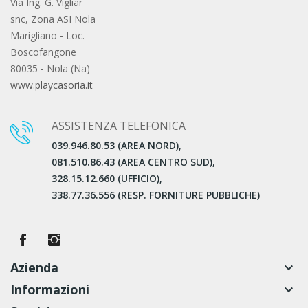
Via Ing. G. Vigliar
snc, Zona ASI Nola
Marigliano - Loc.
Boscofangone
80035 - Nola (Na)
www.playcasoria.it
ASSISTENZA TELEFONICA
039.946.80.53 (AREA NORD),
081.510.86.43 (AREA CENTRO SUD),
328.15.12.660 (UFFICIO),
338.77.36.556 (RESP. FORNITURE PUBBLICHE)
Azienda
keyboard_arrow_down
Informazioni
keyboard_arrow_down